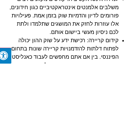
משלבים אלמנטים אינטראקטיביים כגון חידונים,
פורומים לדיון והדמיות שוק בזמן אמת. פעילויות
אלו עוזרות לחזק את המושגים שתלמדו ולתת
לכם ניסיון מעשי ביישום אותם.
קידום קריירה:
רכישת ידע על שוק ההון יכולה
לפתוח דלתות להזדמנויות קריירה שונות בתחום
הפיננסי. בין אם אתם מחפשים לעבוד כאנליסטים
פיננסיים, יועצי השקעות או מנהלי תיקים,
המיומנויות שתרכשו בקורס יהיו בעלות ערך
בקידום הקריירה שלכם.
יישום מעשי:
הידע הנרכש בקורס שוק ההון הוא
מעשי ביותר. אתם יכולים ליישם מיד את מה
שלמדתם על ההשקעות האישיות שלכם או
להשתמש בתובנות כדי לקבל החלטות מושכלות
יותר בחיים המקצועיים שלכם.
לסיכום