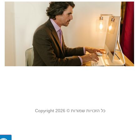
ק
ב
ה
ל
מ
ל
ע
מ
אוק
קר
כל הזכויות שמורות © Copyright 2026